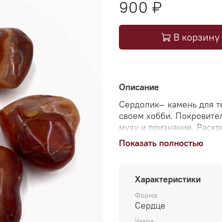
900 ₽
В корзину
Описание
Сердолик— камень для те
своем хобби. Покровите
музу и признание. Раскр
Показать полностью
Оберег для тех, кто хоч
сохранить страсть и люб
владельца от сплетен и
Характеристики
*Камень может несколько
Форма
Сердце
Чакра