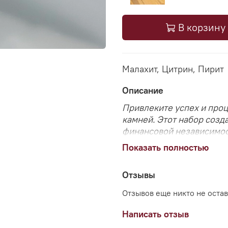
В корзину
Малахит, Цитрин, Пирит
Описание
Привлеките успех и про
камней. Этот набор созд
финансовой независимос
Показать полностью
Малахит
- ваш ключ к и
бизнесе. Он также защит
Отзывы
страхи, находя верный пу
Отзывов еще никто не оста
Цитрин
- признанный сим
хитрость, помогает биз
Написать отзыв
Он укрепляет интуицию 