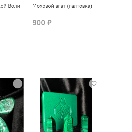
ой Воли
Моховой агат (галтовка)
900 ₽