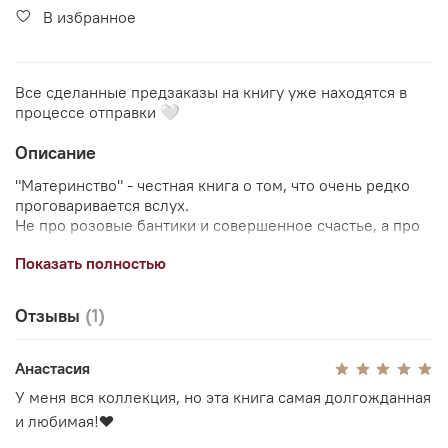
В избранное
Все сделанные предзаказы на книгу уже находятся в
процессе отправки 🤍
Описание
"Материнство" - честная книга о том, что очень редко
проговаривается вслух.
Не про розовые бантики и совершенное счастье, а про
усталость, злость, одиночество и трансформацию,
Показать полностью
которую проживает каждая женщина, становясь
матерью.
Отзывы
(1)
Эта книга разрушает мифы и возвращает к опоре
именно на собственный внутренний голос.
Она - о реальности. О боли, но и о силе и любви,
Анастасия
которые рождаются из встречи с правдой.
У меня вся коллекция, но эта книга самая долгожданная
и любимая!❤️