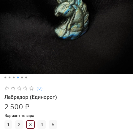
(0)
Лабрадор (Единорог)
2 500 ₽
Вариант товара
1
2
3
4
5