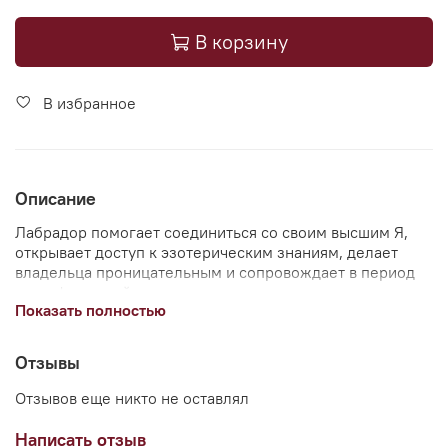
В корзину
В избранное
Описание
Лабрадор помогает соединиться со своим высшим Я,
открывает доступ к эзотерическим знаниям, делает
владельца проницательным и сопровождает в период
трансформаций.
Показать полностью
Форма в виде единорога несет в себе защиту от любого
вида зла - как физического, так и метафизического;
Отзывы
олицетворяет чистоту и добродетельность.
Отзывов еще никто не оставлял
Написать отзыв