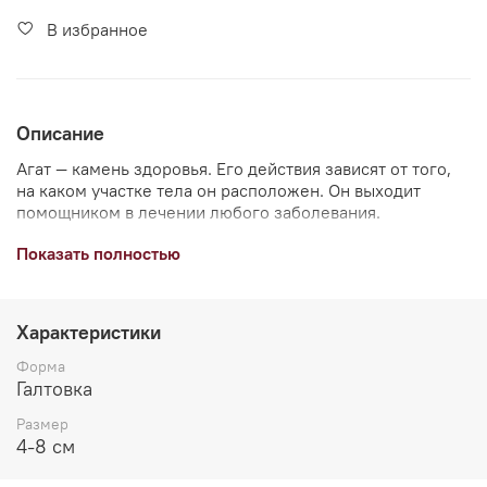
В избранное
Описание
Агат — камень здоровья. Его действия зависят от того,
на каком участке тела он расположен. Он выходит
помощником в лечении любого заболевания.
Показать полностью
Это ваша удача и ваш успех. Также поможет
противостоять любой порче и сглазу. Выйдет верным
защитником и другом для жизни.
Характеристики
*Камень может несколько отличаться от
представленного на фото.
Форма
Галтовка
Размер
4-8 см