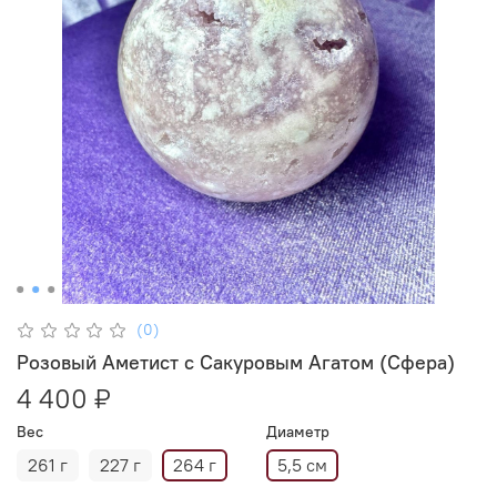
(0)
Розовый Аметист с Сакуровым Агатом (Сфера)
4 400 ₽
Вес
Диаметр
261 г
227 г
264 г
5,5 см