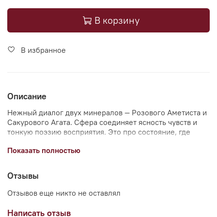
В корзину
В избранное
Описание
Нежный диалог двух минералов — Розового Аметиста и
Сакурового Агата. Сфера соединяет ясность чувств и
тонкую поэзию восприятия. Это про состояние, где
эмоции не захлёстывают, а раскрываются в красоте, как
Показать полностью
цветы в тишине.
Отзывы
*Свойства минерала описаны по информации из мифов
и легенд.
Отзывов еще никто не оставлял
*Описание несет исключительно развлекательный
посыл.
Написать отзыв