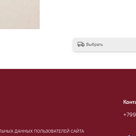
отказываться от практич
своего духовного пути.
Раухтопаз учит видеть с
важные уровни пониман
Выбрать
Конт
+799
АЛЬНЫХ ДАННЫХ ПОЛЬЗОВАТЕЛЕЙ САЙТА