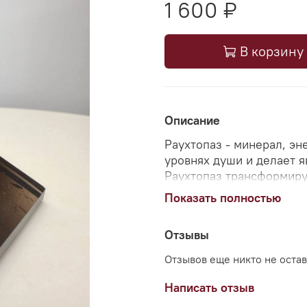
1 600 ₽
В корзину
Описание
Раухтопаз - минерал, эн
уровнях души и делает 
Раухтопаз трансформируе
которых зачастую челове
Показать полностью
превращается в ясность, 
собранную силу.
Отзывы
Форма пирамиды усилива
Отзывов еще никто не оста
основания к вершине, н
точкой роста, если это о
Написать отзыв
Пирамида выступает пр