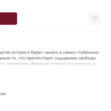
ергия которого берет начало в самых глубинных
явным то, что препятствует ощущению свободы.
т, показывая обратные полюса тех качеств, в
к выбирает застревать: тревога со временем
страхи - в решимость, а внутренний хаос - в
ет действие: энергия поднимается от
влял
апоминая, что любое испытание может стать
сознать.
оводником между земным и высшим, помогая не