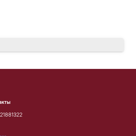
ного подхода, при этом, оставаясь на волне
вою Тень и превращать ее в источник силы через
ия.
акты
21881322