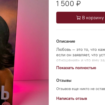
1 500 ₽
В корзину
Описание
Любовь — это то, что ка
если он заявляет, что ус
отношения» и что ему за
все равно ищет, хочет, ж
Показать полностью
Но никто из почти восьм
Отзывы
настоящей любовью.
Отзывов еще никто не оста
Что же это такое — любо
Написать отзыв
Ответ на этот вопрос, ка