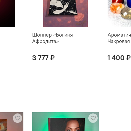
Шоппер «Богиня
Ароматич
Афродита»
Чакровая
3 777 ₽
1 400 ₽