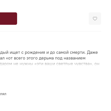
ждый ищет с рождения и до самой смерти. Даже
тал «от всего этого дерьма под названием
даром не нужны «эти ваши светлые чувства», он
аждет, надеется.
и миллиардов человек не сталкивался с
влял
вь?
к и на многие другие, вы найдете в книге.