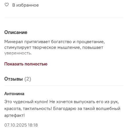
В избранное
Описание
Минерал притягивает богатство и процветание,
стимулирует творческое мышление, повышает
уверенность.
Показать полностью
А черепаха — символ мудрости и защиты от негативного
воздействия.
Отзывы
(2)
Размер кулона: 2,8см
Антонина
Это чудесный кулон! Не хочется выпускать его из рук,
красота, тактильность! Благодарю за такой волшебный
артефакт!
07.10.2025 18:18