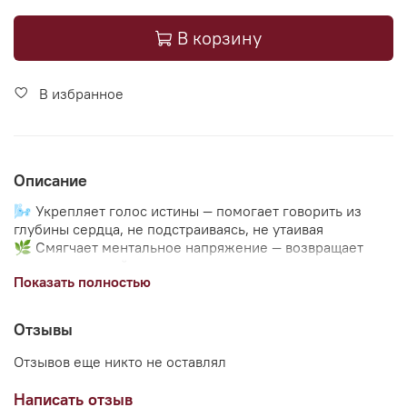
В корзину
В избранное
Описание
🌬 Укрепляет голос истины — помогает говорить из
глубины сердца, не подстраиваясь, не утаивая
🌿 Смягчает ментальное напряжение — возвращает
ясность и спокойствие ума
Показать полностью
💧 Настраивает на эмпатию и слышание — улучшает
коммуникацию, в том числе с самим собой
🌀 Способствует эмоциональному отпусканию —
Отзывы
особенно если накопились слова, чувства, мысли,
которые долго хранились внутри
Отзывов еще никто не оставлял
Написать отзыв