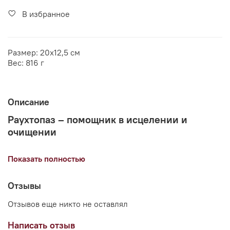
В избранное
Размер: 20х12,5 см
Вес: 816 г
Описание
Раухтопаз – помощник в исцелении и
очищении
Раухтопаз обладает мощными целительными
Показать полностью
свойствами. Он помогает избавиться от энергетических
блоков, восстановить утраченные силы и усилить
физическое и эмоциональное здоровье. Этот минерал
Отзывы
считается отличным инструментом для энергетического
очищения, восстановления чакр и поддержания общего
Отзывов еще никто не оставлял
баланса в организме.
Написать отзыв